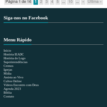
Página 1 de 16
1
2
3
4
5
...
10
...
»
Última »
Siga-nos no Facebook
Menu Rápido
Início
História IEADC
História do Logo
Superintendências
Cremos
Igrejas
Mídia
Assista ao Vivo
Cultos Online
Vídeos Encontro com Deus
Agenda 2023
Bíblia
Contato