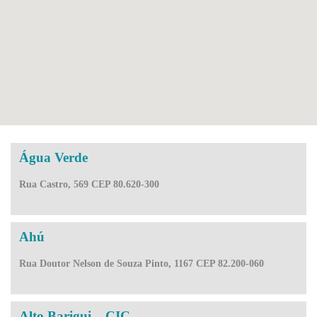
Água Verde
Rua Castro, 569 CEP 80.620-300
Ahú
Rua Doutor Nelson de Souza Pinto, 1167 CEP 82.200-060
Alto Barigui – CIC