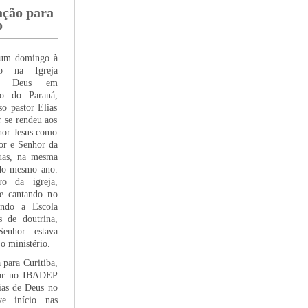
ação para
o
 um domingo à
do na Igreja
 de Deus em
do do Paraná,
so pastor Elias
 se rendeu aos
hor Jesus como
dor e Senhor da
guas, na mesma
 do mesmo ano.
o da igreja,
e cantando no
ando a Escola
s de doutrina,
enhor estava
o ministério.
a para Curitiba,
ssar no IBADEP
éias de Deus no
e início nas