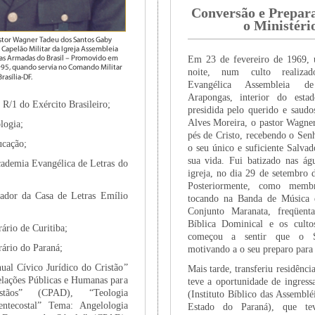
Conversão e Prepar
o Ministéri
Em 23 de fevereiro de 1969,
noite, num culto realiza
Evangélica Assembleia
Arapongas, interior do esta
R/1 do Exército Brasileiro;
presidida pelo querido e saudo
Alves Moreira, o pastor Wagner
logia;
pés de Cristo, recebendo o Sen
cação;
o seu único e suficiente Salva
sua vida. Fui batizado nas á
demia Evangélica de Letras do
igreja, no dia 29 de setembro
Posteriormente, como membr
dor da Casa de Letras Emílio
tocando na Banda de Música 
Conjunto Maranata, freqüent
Bíblica Dominical e os culto
ário de Curitiba;
começou a sentir que o S
ário do Paraná;
motivando a o seu preparo para 
ual Cívico Jurídico do Cristão”
Mais tarde, transferiu residênci
ações Públicas e Humanas para
teve a oportunidade de ingre
stãos” (CPAD), “Teologia
(Instituto Bíblico das Assembl
entecostal” Tema: Angelologia
Estado do Paraná), que tev