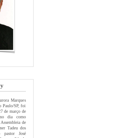
by
urora Marques
o Paulo/SP, foi
27 de março de
mo dia como
a Assembleia de
ner Tadeu dos
o pastor José