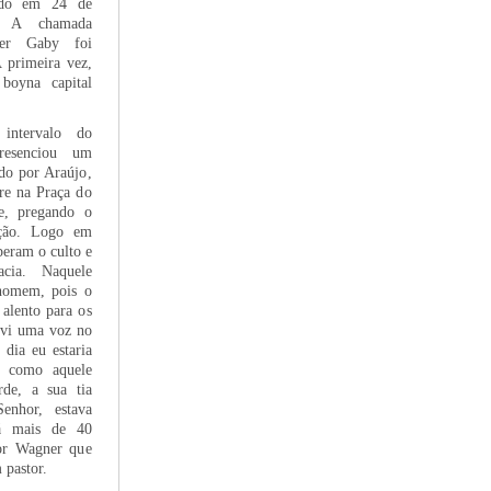
cido em 24 de
. A chamada
ner Gaby foi
 primeira vez,
boyna capital
intervalo do
resenciou um
do por Araújo,
vre na Praça do
de, pregando o
ação. Logo em
peram o culto e
cia. Naquele
homem, pois o
alento para os
uvi uma voz no
dia eu estaria
a como aquele
de, a sua tia
nhor, estava
há mais de 40
tor Wagner que
 pastor.