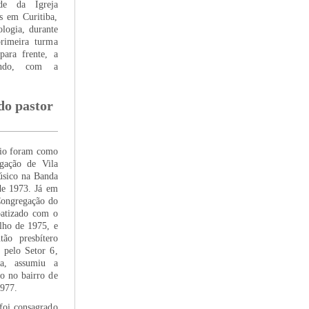
de da Igreja
s em Curitiba,
logia, durante
primeira turma
para frente, a
ando, com a
do pastor
rio foram como
gação de Vila
sico na Banda
de 1973. Já em
Congregação do
batizado com o
ulho de 1975, e
ão presbítero
 pelo Setor 6,
a, assumiu a
o no bairro de
1977.
oi consagrado