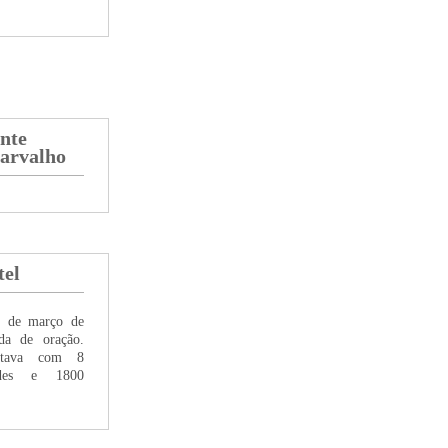
ente
Carvalho
tel
6 de março de
da de oração.
ntava com 8
dades e 1800