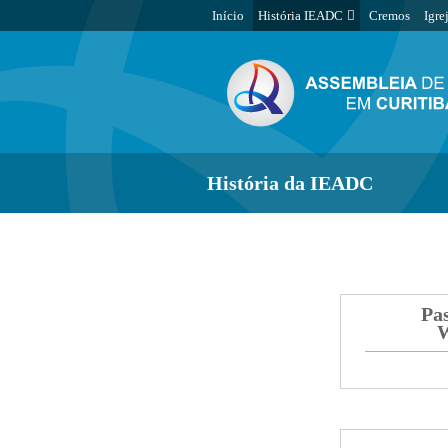
Início
História IEADC
Cremos
Igre
História da IEADC
Pas
W