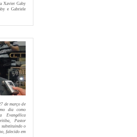
ra Xavier Gaby
aby e Gabriele
27 de março de
smo dia como
a Evangélica
tiba, Pastor
substituindo o
ho, falecido em