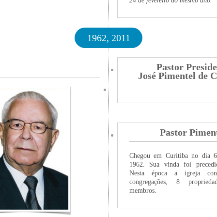
24 de fevereiro do mesmo ano.
1962, 2011
Pastor Presid
José Pimentel de 
Pastor Pimen
Chegou em Curitiba no dia 
1962. Sua vinda foi precedi
Nesta época a igreja co
congregações, 8 proprie
membros.