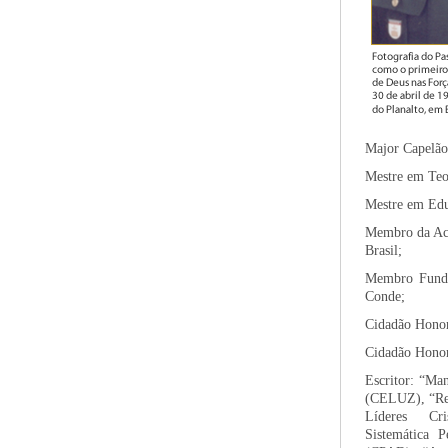
Major Capelão 
Mestre em Teo
Mestre em Edu
Membro da Aca
Brasil;
Membro Funda
Conde;
Cidadão Honor
Cidadão Honor
Escritor: “Man
(CELUZ), “Rel
Líderes Cri
Sistemática P