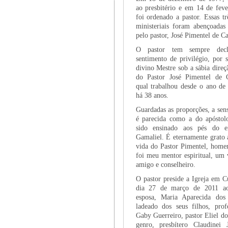
ao presbitério e em 14 de feve
foi ordenado a pastor. Essas tr
ministeriais foram abençoadas
pelo pastor, José Pimentel de C
O pastor tem sempre dec
sentimento de privilégio, por 
divino Mestre sob a sábia direç
do Pastor José Pimentel de 
qual trabalhou desde o ano de 
há 38 anos.
Guardadas as proporções, a sen
é parecida como a do apóstol
sido ensinado aos pés do e
Gamaliel. É eternamente grato 
vida do Pastor Pimentel, hom
foi meu mentor espiritual, um 
amigo e conselheiro.
O pastor preside a Igreja em C
dia 27 de março de 2011 ao
esposa, Maria Aparecida dos
ladeado dos seus filhos, prof
Gaby Guerreiro, pastor Eliel d
genro, presbítero Claudinei 