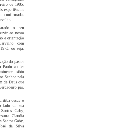
reiro de 1985,
ês experiências
 e confirmadas
arvalho.
larado o seu
servir ao nosso
ão e orientação
Carvalho, com
1973, ou seja,
sação do pastor
o Paulo ao ter
minente sábio
ao Senhor pela
em de Deus que
verdadeiro pai,
uritiba desde o
 lado da sua
 Santos Gaby,
essora Claudia
os Santos Gaby,
José da Silva