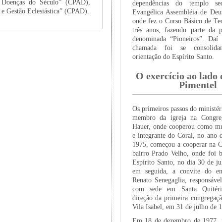
 Doenças do Século” (CPAD),
dependências do templo se
 e Gestão Eclesiástica” (CPAD).
Evangélica Assembléia de Deu
onde fez o Curso Básico de Teo
três anos, fazendo parte da 
denominada “Pioneiros”. Daí 
chamada foi se consolid
orientação do Espírito Santo.
O exercício ao lado 
Pimentel
Os primeiros passos do ministé
membro da igreja na Congre
Hauer, onde cooperou como mú
e integrante do Coral, no ano 
1975, começou a cooperar na 
bairro Prado Velho, onde foi 
Espírito Santo, no dia 30 de j
em seguida, a convite do ent
Renato Senegaglia, responsável
com sede em Santa Quitéri
direção da primeira congregaçã
Vila Isabel, em 31 de julho de 
Em 18 de dezembro de 1977, f