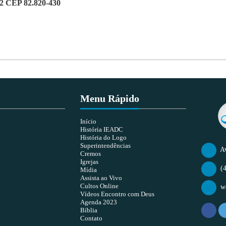
2 CEP 82.820-430
Menu Rápido
Início
História IEADC
História do Logo
Superintendências
Av
Cremos
Igrejas
(4
Mídia
Assista ao Vivo
Cultos Online
w
Vídeos Encontro com Deus
Agenda 2023
Bíblia
Contato