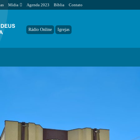
jas
Mídia
Agenda 2023
Bíblia
Contato
Rádio Online
Igrejas