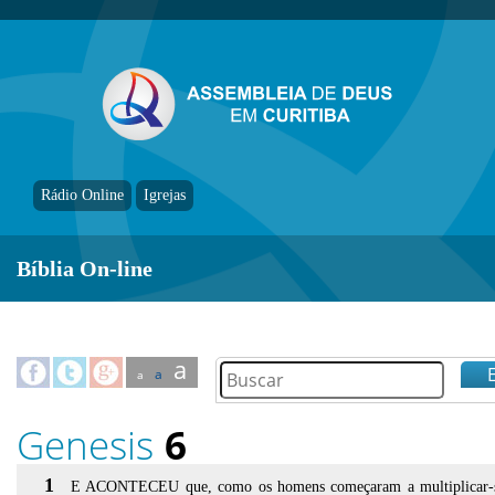
Rádio Online
Igrejas
Bíblia On-line
a
a
a
Genesis
6
1
E ACONTECEU que, como os homens começaram a multiplicar-s