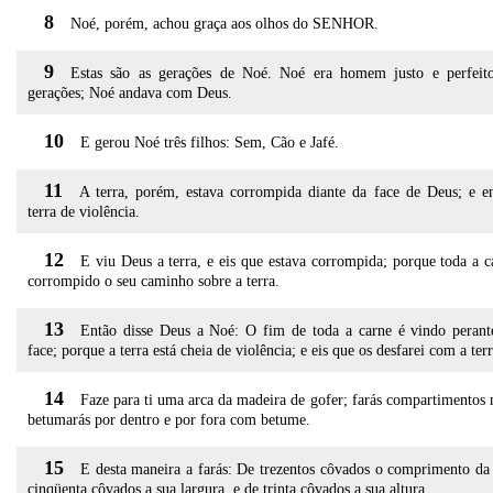
8
Noé, porém, achou graça aos olhos do SENHOR.
9
Estas são as gerações de Noé. Noé era homem justo e perfeit
gerações; Noé andava com Deus.
10
E gerou Noé três filhos: Sem, Cão e Jafé.
11
A terra, porém, estava corrompida diante da face de Deus; e e
terra de violência.
12
E viu Deus a terra, e eis que estava corrompida; porque toda a c
corrompido o seu caminho sobre a terra.
13
Então disse Deus a Noé: O fim de toda a carne é vindo peran
face; porque a terra está cheia de violência; e eis que os desfarei com a terr
14
Faze para ti uma arca da madeira de gofer; farás compartimentos n
betumarás por dentro e por fora com betume.
15
E desta maneira a farás: De trezentos côvados o comprimento da 
cinqüenta côvados a sua largura, e de trinta côvados a sua altura.