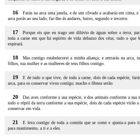
16
Farás na arca uma janela, e de um côvado a acabarás em cima; e 
arca porás ao seu lado; far-lhe-ás andares, baixo, segundo e terceiro.
17
Porque eis que eu trago um dilúvio de águas sobre a terra, par
toda a carne em que há espírito de vida debaixo dos céus; tudo o que h
expirará.
18
Mas contigo estabelecerei a minha aliança; e entrarás na arca, tu
filhos, tua mulher e as mulheres de teus filhos contigo.
19
E de tudo o que vive, de toda a carne, dois de cada espécie, fará
arca, para os conservar vivos contigo; macho e fêmea serão.
20
Das aves conforme a sua espécie, e dos animais conforme a sua e
todo o réptil da terra conforme a sua espécie, dois de cada espécie virão a 
conservar em vida.
21
E leva contigo de toda a comida que se come e ajunta-a para ti;
para mantimento, a ti e a eles.