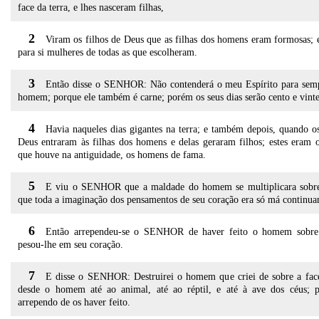
face da terra, e lhes nasceram filhas,
2
Viram os filhos de Deus que as filhas dos homens eram formosas;
para si mulheres de todas as que escolheram.
3
Então disse o SENHOR: Não contenderá o meu Espírito para sem
homem; porque ele também é carne; porém os seus dias serão cento e vinte
4
Havia naqueles dias gigantes na terra; e também depois, quando os
Deus entraram às filhas dos homens e delas geraram filhos; estes eram o
que houve na antiguidade, os homens de fama.
5
E viu o SENHOR que a maldade do homem se multiplicara sobre 
que toda a imaginação dos pensamentos de seu coração era só má continua
6
Então arrependeu-se o SENHOR de haver feito o homem sobre 
pesou-lhe em seu coração.
7
E disse o SENHOR: Destruirei o homem que criei de sobre a face
desde o homem até ao animal, até ao réptil, e até à ave dos céus; 
arrependo de os haver feito.