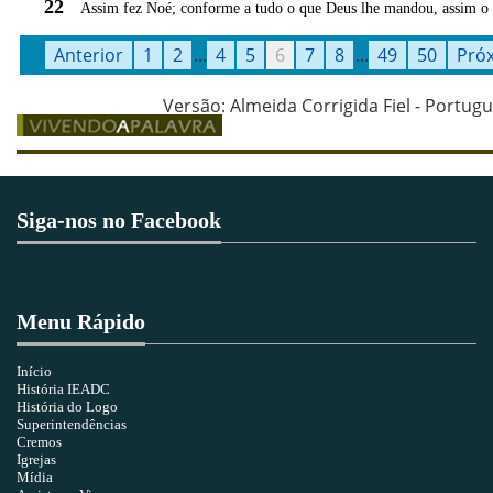
22
Assim fez Noé; conforme a tudo o que Deus lhe mandou, assim o 
Anterior
1
2
...
4
5
6
7
8
...
49
50
Pró
Versão: Almeida Corrigida Fiel - Portugu
Siga-nos no Facebook
Menu Rápido
Início
História IEADC
História do Logo
Superintendências
Cremos
Igrejas
Mídia